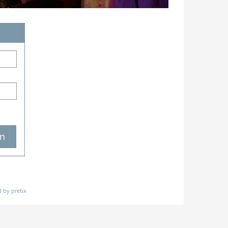
n
 by pretix