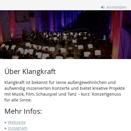
Zum
Anmelden
Haupt-
Klangkraft
Inhalt
springen
Orchester
Über Klangkraft
Klangkraft ist bekannt für seine außergewöhnlichen und
aufwendig inszenierten Konzerte und bietet kreative Projekte
mit Musik, Film, Schauspiel und Tanz – kurz: Konzertgenuss
für alle Sinne.
Mehr Infos:
»
Webseite
»
Instagram