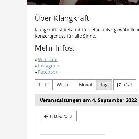
Über Klangkraft
Klangkraft ist bekannt für seine außergewöhnliche
Konzertgenuss für alle Sinne.
Mehr Infos:
»
Webseite
»
Instagram
»
Facebook
Liste
Woche
Monat
Tag
iCal
Veranstaltungen am 4. September 2022
Datum
03.09.2022
zur
Anzeige